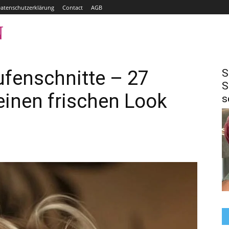
atenschutzerklärung
Contact
AGB
N
HOME
BOBFRISUREN
HAARE FÄRBEN
ufenschnitte – 27
S
S
r einen frischen Look
s