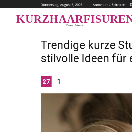
D
Donnerstag, August 6, 2026
Anmelden / Beitreten
KURZHAARFISURE
Damen Frisuren
Trendige kurze St
stilvolle Ideen fü
1
27