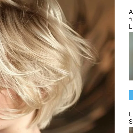
A
f
L
L
S