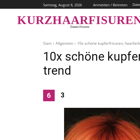
Date
Samstag, August 8, 2026
Anmelden / Beitreten
KURZHAARFISURE
Damen Frisuren
Start
Allgemein
10x schöne kupferfrisuren, haarfar
10x schöne kupfer
trend
3
6