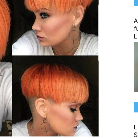
A
f
L
L
S