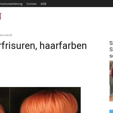
nschutzerklärung
Contact
AGB
N
HOME
BOBFRISUREN
HAARE FÄRBEN
ben trend
frisuren, haarfarben
S
S
s