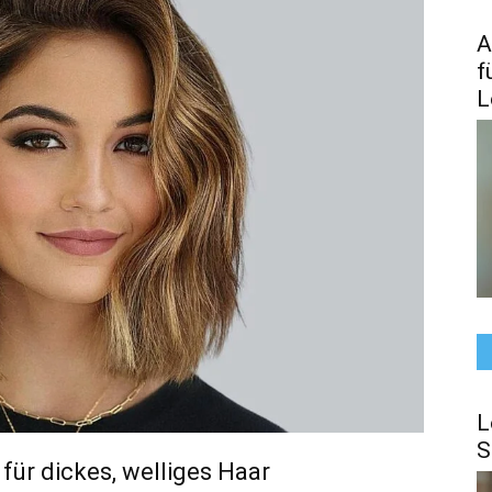
A
f
L
L
S
für dickes, welliges Haar