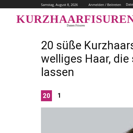
Date
Samstag, August 8, 2026
Anmelden / Beitreten
KURZHAARFISURE
Damen Frisuren
20 süße Kurzhaars
welliges Haar, die 
lassen
1
20