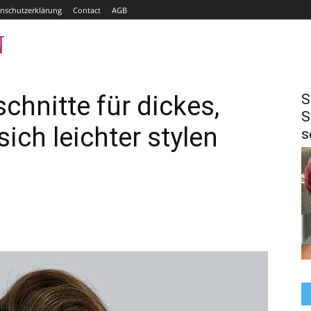
nschutzerklärung
Contact
AGB
N
HOME
BOBFRISUREN
HAARE FÄRBEN
chnitte für dickes,
S
S
sich leichter stylen
s